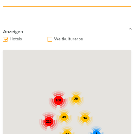
Anzeigen
Hotels
Weltkulturerbe
29
106
49
34
220
3
22